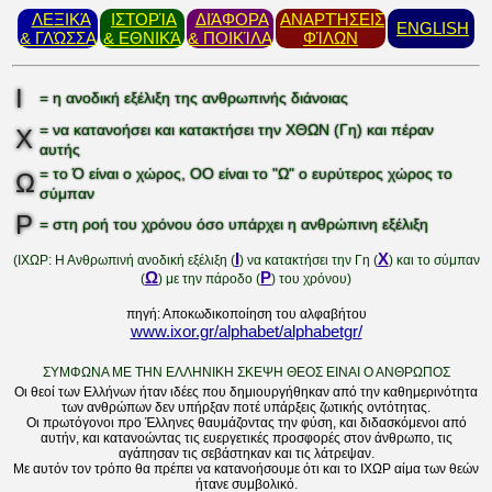
ΛΕΞΙΚΆ
ΙΣΤΟΡΊΑ
ΔΙΆΦΟΡΑ
ΑΝΑΡΤΉΣΕΙΣ
ENGLISH
& ΓΛΏΣΣΑ
& ΕΘΝΙΚΆ
& ΠΟΙΚΊΛΑ
ΦΊΛΩΝ
Ι
= η ανοδική εξέλιξη της ανθρωπινής διάνοιας
= να κατανοήσει και κατακτήσει την ΧΘΩΝ (Γη) και πέραν
Χ
αυτής
= το Ό είναι ο χώρος, OO είναι το "Ω" ο ευρύτερος χώρος το
Ω
σύμπαν
Ρ
= στη ροή του χρόνου όσο υπάρχει η ανθρώπινη εξέλιξη
Ι
Χ
(ΙΧΩΡ: Η Ανθρωπινή ανοδική εξέλιξη (
) να κατακτήσει την Γη (
) και το σύμπαν
Ω
Ρ
(
) με την πάροδο (
) του χρόνου)
πηγή: Αποκωδικοποίηση του αλφαβήτου
www.ixor.gr/alphabet/alphabetgr/
ΣΥΜΦΩΝΑ ΜΕ ΤΗΝ ΕΛΛΗΝΙΚΗ ΣΚΕΨΗ ΘΕΟΣ ΕΙΝΑΙ Ο ΑΝΘΡΩΠΟΣ
Οι θεοί των Ελλήνων ήταν ιδέες που δημιουργήθηκαν από την καθημερινότητα
των ανθρώπων δεν υπήρξαν ποτέ υπάρξεις ζωτικής οντότητας.
Οι πρωτόγονοι προ Έλληνες θαυμάζοντας την φύση, και διδασκόμενοι από
αυτήν, και κατανοώντας τις ευεργετικές προσφορές στον άνθρωπο, τις
αγάπησαν τις σεβάστηκαν και τις λάτρεψαν.
Με αυτόν τον τρόπο θα πρέπει να κατανοήσουμε ότι και το ΙΧΩΡ αίμα των θεών
ήτανε συμβολικό.