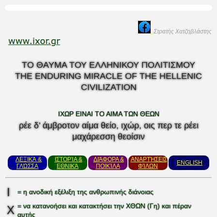
Στρατής Χατζηβλάστης
ΤΟ ΘΑΥΜΑ ΤΟΥ ΕΛΛΗΝΙΚΟΥ ΠΟΛΙΤΙΣΜΟΥ
THE ENDURING MIRACLE OF THE HELLENIC
CIVILIZATION
ΙΧΩΡ ΕΙΝΑΙ ΤΟ ΑΙΜΑ ΤΩΝ ΘΕΩΝ
ρέε δ’ άμβροτον αίμα θείο, ιχώρ, οις περ τε ρέει
μαχάρεσση θεοίσιν
ΛΕΞΙΚΆ &
ΙΣΤΟΡΊΑ &
ΔΙΆΦΟΡΑ &
ΑΝΑΡΤΉΣΕΙΣ
ENGLISH
ΓΛΏΣΣΑ
ΕΘΝΙΚΆ
ΠΟΙΚΊΛΑ
ΦΊΛΩΝ
Ι
= η ανοδική εξέλιξη της ανθρωπινής διάνοιας
= να κατανοήσει και κατακτήσει την ΧΘΩΝ (Γη) και πέραν
Χ
αυτής