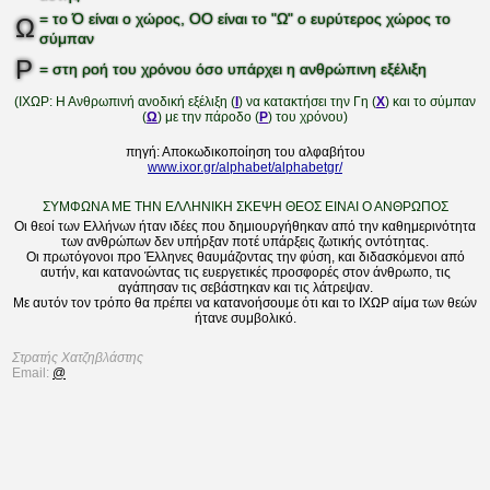
= το Ό είναι ο χώρος, OO είναι το "Ω" ο ευρύτερος χώρος το
Ω
σύμπαν
Ρ
= στη ροή του χρόνου όσο υπάρχει η ανθρώπινη εξέλιξη
(ΙΧΩΡ: Η Ανθρωπινή ανοδική εξέλιξη (
Ι
) να κατακτήσει την Γη (
Χ
) και το σύμπαν
(
Ω
) με την πάροδο (
Ρ
) του χρόνου)
πηγή: Αποκωδικοποίηση του αλφαβήτου
www.ixor.gr/alphabet/alphabetgr/
ΣΥΜΦΩΝΑ ΜΕ ΤΗΝ ΕΛΛΗΝΙΚΗ ΣΚΕΨΗ ΘΕΟΣ ΕΙΝΑΙ Ο ΑΝΘΡΩΠΟΣ
Οι θεοί των Ελλήνων ήταν ιδέες που δημιουργήθηκαν από την καθημερινότητα
των ανθρώπων δεν υπήρξαν ποτέ υπάρξεις ζωτικής οντότητας.
Οι πρωτόγονοι προ Έλληνες θαυμάζοντας την φύση, και διδασκόμενοι από
αυτήν, και κατανοώντας τις ευεργετικές προσφορές στον άνθρωπο, τις
αγάπησαν τις σεβάστηκαν και τις λάτρεψαν.
Με αυτόν τον τρόπο θα πρέπει να κατανοήσουμε ότι και το ΙΧΩΡ αίμα των θεών
ήτανε συμβολικό.
Στρατής Χατζηβλάστης
Email:
@