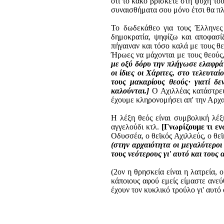
ότι το κακό βρίσκετε στη ψυχή το
συναισθήματα σου μόνο έτσι θα πλη
Το δωδεκάθεο για τους Έλληνες 
δημοκρατία, ψηφίζω και αποφασ
πήγαιναν και τόσο καλά με τους θ
Ήρωες να μάχονται με τους θεούς
με οξύ δόρυ την πλήγωσε ελαφρά 
οι ίδιες οι Χάριτες, στο τελευτα
τους μακαρίους θεούς· γιατί δε
καλούνται.]
Ο Αχιλλέας κατάστρεψ
έχουμε κληρονομήσει απ' την Αρχα
Η λέξη θεός είναι συμβολική λέξ
αγγελούδι κτλ.
[Γνωρίζουμε τι ενώ
Οδυσσέα, ο θεϊκός Αχιλλεύς, ο θε
(στην αρχαιότητα οι μεγαλύτερο
τους νεότερους γι' αυτό και τους
(2ον η θρησκεία είναι η λατρεία, 
κάποιους αφού εμείς είμαστε ανεύ
έχουν τον κυκλικό τρούλο γι' αυτό 