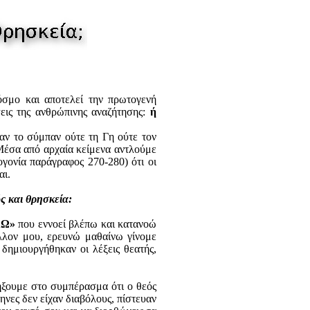
σμο και αποτελεί την πρωτογενή
ις της ανθρώπινης αναζήτησης:
ή
αν το σύμπαν ούτε τη Γη ούτε τον
 Μέσα από αρχαία κείμενα αντλούμε
γονία παράγραφος 270-280) ότι οι
αι.
ς και θρησκεία:
ΑΩ»
που εννοεί βλέπω και κατανοώ
λλον μου, ερευνώ μαθαίνω γίνομε
δημιουργήθηκαν οι λέξεις θεατής,
λήξουμε στο συμπέρασμα ότι ο θεός
ληνες δεν είχαν διαβόλους, πίστευαν