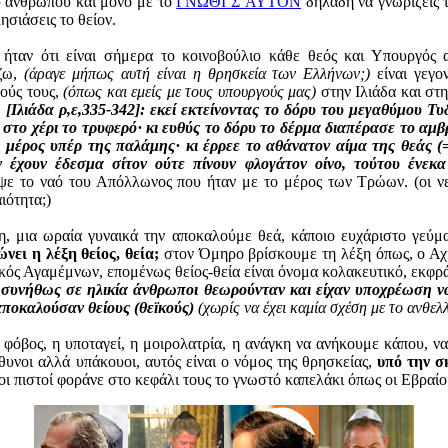
υ ανθρώπου και μόνο με το
ΓΝΩΘΙ Σ΄ΑΥΤΟΝ
δηλαδή να γνωρίζεις τ
σιάσεις το θείον.
ήταν ότι είναι σήμερα το κοινοβούλιο κάθε θεός και Υπουργός
ίζω,
(άραγε μήπως αυτή είναι η θρησκεία των Ελλήνων;)
είναι γεγο
εούς τους,
(όπως και εμείς με τους υπουργούς μας)
στην Ιλιάδα και στ
,
[Ιλιάδα ρ,ε,335-342]: εκεί εκτείνοντας το δόρυ του μεγαθύμου Τ
στο χέρι το τρυφερό· κι ευθύς το δόρυ το δέρμα διαπέρασε το αμβ
ίο μέρος υπέρ της παλάμης· κι έρρεε το αθάνατον αίμα της θεάς (
ν έχουν έδεσμα σίτον ούτε πίνουν φλογάτον οίνο, τούτου ένεκα
ε το ναό του Απόλλωνος που ήταν με το μέρος των Τρώων. (οι νεο
ιότητα;)
η, μια ωραία γυναικά την αποκαλούμε θεά, κάποιο ευχάριστο γεύμα
νει η λέξη θείος, θεία;
στον Όμηρο βρίσκουμε τη λέξη όπως, ο Αχ
ϊκός Αγαμέμνων, επομένως θείος-θεία είναι όνομα κολακευτικό, εκφρ
ι συνήθως σε ηλικία άνθρωποι θεωρούνταν και είχαν υποχρέωση ν
 αποκαλούσαν θείους (θεϊκούς)
(χωρίς να έχει καμία σχέση με το ανθε
ο φόβος, η υποταγεί, η μοιρολατρία, η ανάγκη να ανήκουμε κάπου, ν
θυνοι αλλά υπάκουοι, αυτός είναι ο νόμος της θρησκείας,
υπό την σ
οι πιστοί φοράνε στο κεφάλι τους το γνωστό καπελάκι όπως οι Εβραίοι 