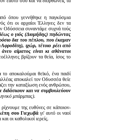
ον εαυτό σου και να διορθώνεις τα
 από όπου γεννήθηκε η παγκόσμια
νός ότι οι αρχαίοι Έλληνες δεν τα
ην Οδύσσεια συναντάμε συχνά τούς
υδέως ο γιός (Διομήδης) πηδώντας
ρόσιο δια του πέπλου, που έκαμαν
=Αφροδίτη), ιχώρ, τέτοιο ρέει από
 άνευ αίματος είναι κι αθάνατοι
έλληνες βρίζουν τα θεία, ίσος το
 το αποκαλούμαι θεϊκό, ένα παιδί
ιλλέας αποκαλεί τον Οδυσσέα θείε
άζει την καταξίωση ενός ανθρώπου,
α διδάσκουν και να συμβουλεύουν
λληνικό μπάρμπας).
α ρίχνουμε της ευθύνες σε κάποιον-
κέπη σου Γιεχωβά
γι' αυτό οι ναοί
και οι καθολικοί ιερείς.