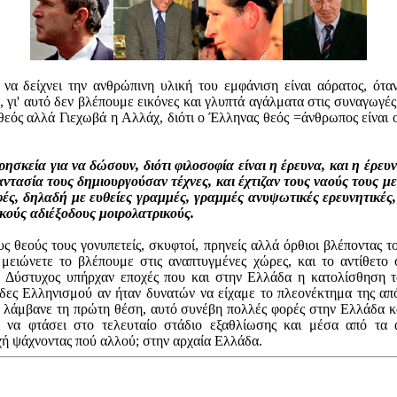
να δείχνει την ανθρώπινη υλική του εμφάνιση είναι αόρατος, όταν
 γι' αυτό δεν βλέπουμε εικόνες και γλυπτά αγάλματα στις συναγωγές κ
θεός αλλά Γιεχωβά η Αλλάχ, διότι ο Έλληνας θεός =άνθρωπος είναι
ησκεία για να δώσουν, διότι φιλοσοφία είναι η έρευνα, και η έρευν
φαντασία τους δημιουργούσαν τέχνες, και έχτιζαν τους ναούς τους 
ς, δηλαδή με ευθείες γραμμές, γραμμές ανυψωτικές ερευνητικές, 
ικούς αδιέξοδους μοιρολατρικούς.
ς θεούς τους γονυπετείς, σκυφτοί, πρηνείς αλλά όρθιοι βλέποντας τ
 μειώνετε το βλέπουμε στις αναπτυγμένες χώρες, και το αντίθετο σ
. Δύστυχος υπήρχαν εποχές που και στην Ελλάδα η κατολίσθηση το
ρίδες Ελληνισμού αν ήταν δυνατών να είχαμε το πλεονέκτημα της απ
ίο λάμβανε τη πρώτη θέση, αυτό συνέβη πολλές φορές στην Ελλάδα κ
ι να φτάσει στο τελευταίο στάδιο εξαθλίωσης και μέσα από τα 
χή ψάχνοντας πού αλλού; στην αρχαία Ελλάδα.