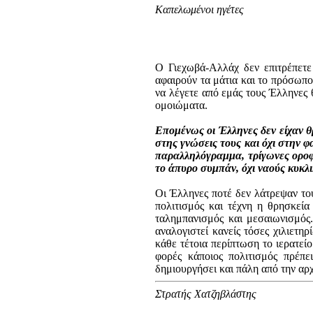
Καπελωμένοι ηγέτες
Ο Γιεχωβά-Αλλάχ δεν επιτρέπετε 
αφαιρούν τα μάτια και το πρόσωπο,
να λέγετε από εμάς τους Έλληνες 
ομοιώματα.
Επομένως οι Έλληνες δεν είχαν θρ
στης γνώσεις τους και όχι στην 
παραλληλόγραμμα, τρίγωνες οροφέ
το άπυρο συμπάν, όχι ναούς κυκλ
Οι Έλληνες ποτέ δεν λάτρεψαν του
πολιτισμός και τέχνη η θρησκεία
ταλημπανισμός και μεσαιωνισμός
αναλογιστεί κανείς τόσες χιλιετη
κάθε τέτοια περίπτωση το ιερατε
φορές κάποιος πολιτισμός πρέπε
δημιουργήσει και πάλη από την αρ
Στρατής Χατζηβλάστης