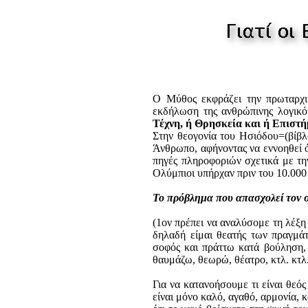
Ο Μύθος εκφράζει την πρωταρχι
εκδήλωση της ανθρώπινης λογικό
Τέχνη, ή Θρησκεία και ή Επιστή
Στην θεογονία του Ησιόδου=(βίβλ
Άνθρωπο, αφήνοντας να εννοηθεί ό
πηγές πληροφοριών σχετικά με τη
Ολύμπιοι υπήρχαν πριν του 10.000
Το πρόβλημα που απασχολεί τον σ
(1ον πρέπει να αναλύσομε τη λέξ
δηλαδή είμαι θεατής των πραγμά
σοφός και πράττω κατά βούληση, 
θαυμάζω, θεωρώ, θέατρο, κτλ. κτλ
Για να κατανοήσουμε τι είναι θεό
είναι μόνο καλό, αγαθό, αρμονία, κ