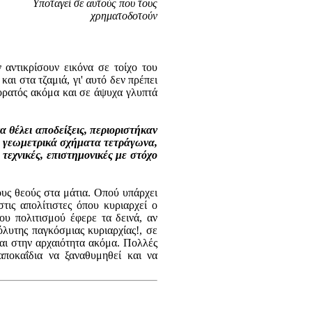
Υποταγεί σε αυτούς που τους
χρηματοδοτούν
 αντικρίσουν εικόνα σε τοίχο του
αι στα τζαμιά, γι' αυτό δεν πρέπει
 ορατός ακόμα και σε άψυχα γλυπτά
α θέλει αποδείξεις, περιοριστήκαν
με γεωμετρικά σχήματα τετράγωνα,
τεχνικές, επιστημονικές με στόχο
ους θεούς στα μάτια. Οπού υπάρχει
τις απολίτιστες όπου κυριαρχεί ο
υ πολιτισμού έφερε τα δεινά, αν
όλυτης παγκόσμιας κυριαρχίας!, σε
αι στην αρχαιότητα ακόμα. Πολλές
αποκαΐδια να ξαναθυμηθεί και να